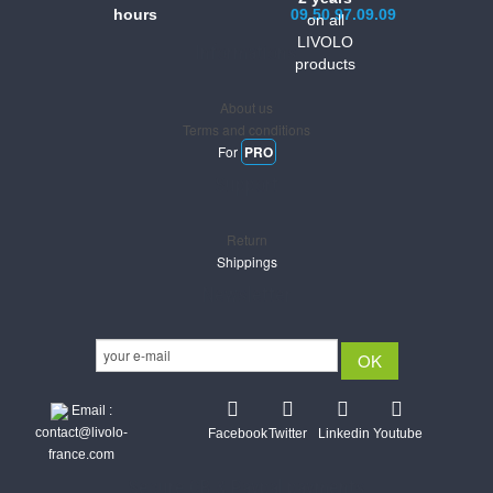
hours
09.50.97.09.09
on all
LIVOLO
Informations
products
About us
Terms and conditions
For
PRO
Support
Return
Shippings
Newsletter
Email :
contact@livolo-
Facebook
Twitter
Linkedin
Youtube
france.com
Secure CB & Paypal payments