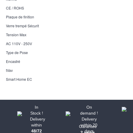
CE / ROHS
Plaque de finition
Verre trempé Sécurit
Tension Max
AC 110V - 250V
Type de Pose
Encastré
tVav
Smart Home EC
In
On
Stock !
demand !
Delivery
Delivery
within
within 20
Garantee
48/72
days
2 years