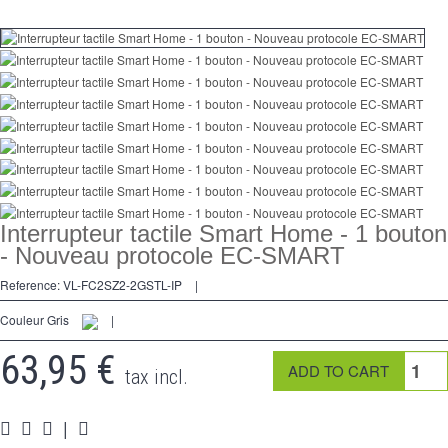
Dimmer
2 Ways
Socket
Spéciales
Accessories
Pièces
Interrupteur tactile Smart Home - 1 bouton
- Nouveau protocole EC-SMART
Media
Reference:
VL-FC2SZ2-2GSTL-IP
|
Reseller program - LIVOLO France Official Website
Couleur Gris
|
63,95 €
tax incl.
|