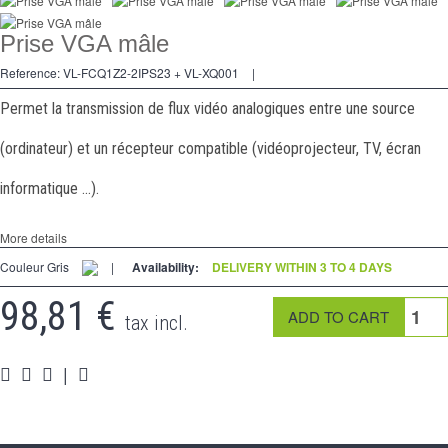
2 Ways
Prise VGA mâle
Socket
Reference:
VL-FCQ1Z2-2IPS23 + VL-XQ001
|
Spéciales
Permet la transmission de flux vidéo analogiques entre une source
Accessories
(ordinateur) et un récepteur compatible (vidéoprojecteur, TV, écran
Pièces
informatique ...).
Media
More details
Espace
PRO
Couleur Gris
|
Availability:
DELIVERY WITHIN 3 TO 4 DAYS
98,81 €
tax incl.
|