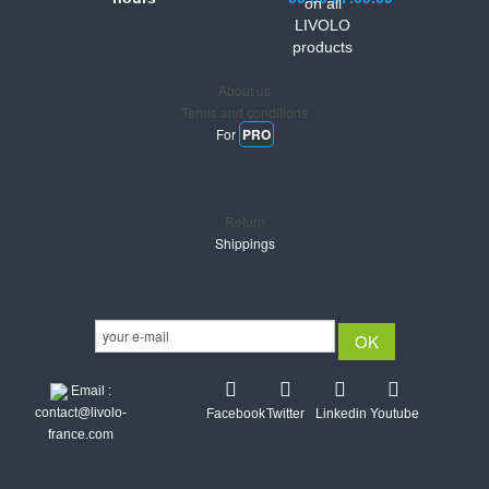
on all
LIVOLO
Informations
products
About us
Terms and conditions
For
PRO
Support
Return
Shippings
Newsletter
Email :
contact@livolo-
Facebook
Twitter
Linkedin
Youtube
france.com
Secure CB & Paypal payments