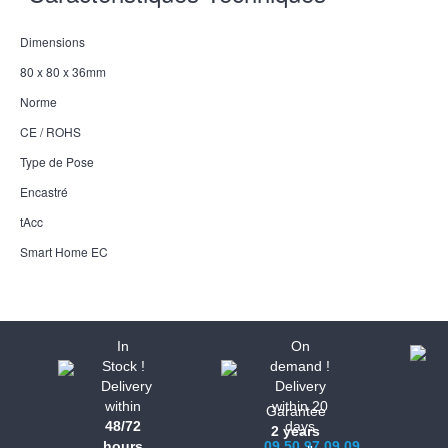
Dimensions
80 x 80 x 36mm
Norme
CE / ROHS
Type de Pose
Encastré
tAcc
Smart Home EC
In
On
Stock !
demand !
Delivery
Delivery
within
within 20
Garantee
48/72
days
2 years
hours
09.50.97.09.09