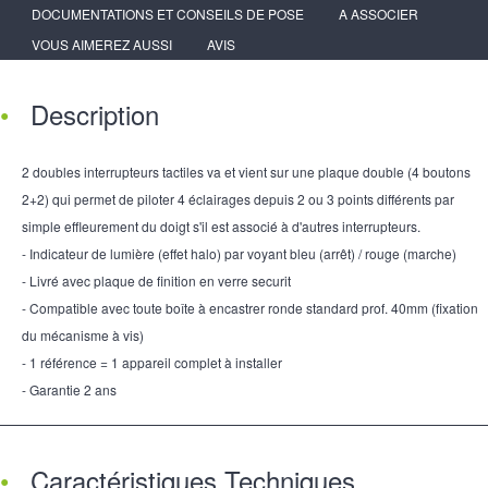
DOCUMENTATIONS ET CONSEILS DE POSE
A ASSOCIER
VOUS AIMEREZ AUSSI
AVIS
Description
2 doubles interrupteurs tactiles va et vient sur une plaque double (4 boutons
2+2) qui permet de piloter 4 éclairages depuis 2 ou 3 points différents par
simple effleurement du doigt s'il est associé à d'autres interrupteurs.
- Indicateur de lumière (effet halo) par voyant bleu (arrêt) / rouge (marche)
- Livré avec plaque de finition en verre securit
- Compatible avec toute boîte à encastrer ronde standard prof. 40mm (fixation
du mécanisme à vis)
- 1 référence = 1 appareil complet à installer
- Garantie 2 ans
Caractéristiques Techniques