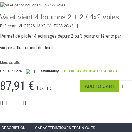
Dimmer
Va et vient 4 boutons 2 + 2 / 4x2 voies
2 Ways
Reference:
VL-C702S-13 X2 / VL-FC2S-2G x2
|
Socket
Permet de piloter 4 éclairages depuis 2 ou 3 points différents par
Spéciales
simple effleurement du doigt.
Accessories
More details
Pièces
Couleur Doré
|
Availability:
DELIVERY WITHIN 3 TO 4 DAYS
Media
87,91 €
tax incl.
Reseller program - LIVOLO France Official Website
|
DESCRIPTION
CARACTÉRISTIQUES TECHNIQUES