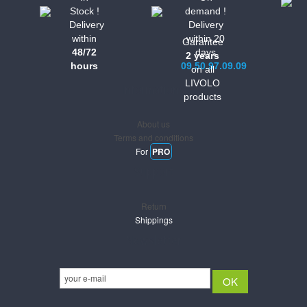
Stock !
demand !
Delivery
Delivery
within
within 20
Garantee
48/72
days
2 years
hours
09.50.97.09.09
on all
LIVOLO
Informations
products
About us
Terms and conditions
For
PRO
Support
Return
Shippings
Newsletter