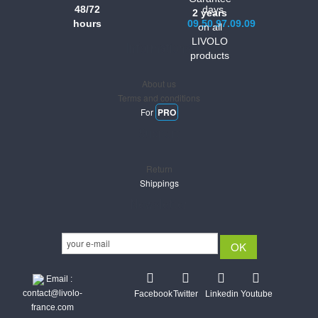
48/72
days
2 years
hours
09.50.97.09.09
on all
LIVOLO
Informations
products
About us
Terms and conditions
For
PRO
Support
Return
Shippings
Newsletter
Email :
contact@livolo-
Facebook
Twitter
Linkedin
Youtube
france.com