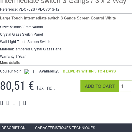
Intermediate switch 3 Gangs / 3 x 2 Way
2 Ways
Reference:
VL-C702S / VL-C701S-12
|
Socket
Large Touch Intermediate switch 3 Gangs Screen Control White
Spéciales
Size:151mm*80mm*40mm
Crystal Glass Switch Panel
Accessories
Wall Light Touch Screen Switch
Pièces
Material:Tempered Crystal Glass Panel
Warranty:1 Year
Media
More details
Couleur Noir
|
Availability:
DELIVERY WITHIN 3 TO 4 DAYS
Espace
PRO
80,51 €
tax incl.
|
DESCRIPTION
CARACTÉRISTIQUES TECHNIQUES