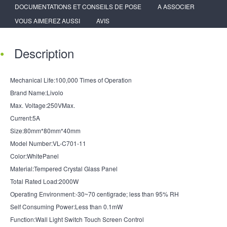
DOCUMENTATIONS ET CONSEILS DE POSE
A ASSOCIER
VOUS AIMEREZ AUSSI
AVIS
Description
Mechanical Life:100,000 Times of Operation
Brand Name:Livolo
Max. Voltage:250VMax.
Current:5A
Size:80mm*80mm*40mm
Model Number:VL-C701-11
Color:WhitePanel
Material:Tempered Crystal Glass Panel
Total Rated Load:2000W
Operating Environment:-30~70 centigrade; less than 95% RH
Self Consuming Power:Less than 0.1mW
Function:Wall Light Switch Touch Screen Control