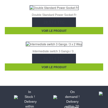
Double Standard Power Socket Fr
29,57 € TTC
VOIR LE PRODUIT
Intermediate switch 3 Gangs / 3...
80,51 € TTC
VOIR LE PRODUIT
In
On
Stock !
demand !
Delivery
Delivery
within
within 20
Garantee