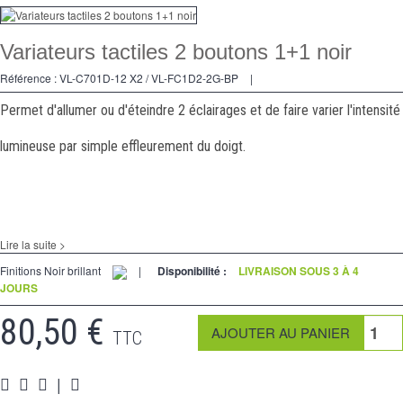
Variateurs
Variateurs tactiles 2 boutons 1+1 noir
Va et Vients
Référence :
VL-C701D-12 X2 / VL-FC1D2-2G-BP
|
Prises
Permet d'allumer ou d'éteindre 2 éclairages et de faire varier l'intensité
Multimedia
lumineuse par simple effleurement du doigt.
Accessoires
Pièces
Supports
Lire la suite >
Espace Pro
Finitions Noir brillant
|
Disponibilité :
LIVRAISON SOUS 3 À 4
JOURS
80,50 €
TTC
|