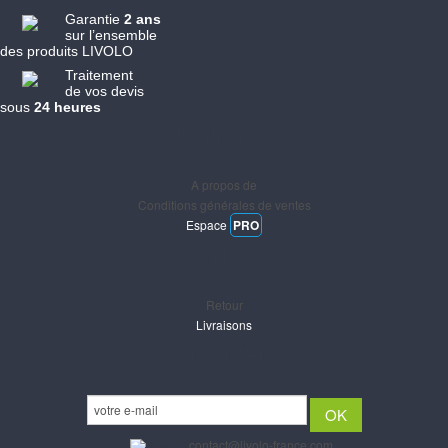
Garantie
2 ans
sur l’ensemble
des produits LIVOLO
Traitement
de vos devis
sous
24 heures
Informations
A propos de
Conditions générales de ventes
Espace
PRO
Support
Retour
Livraisons
Newsletter
Email :
contact@livolo-france.com