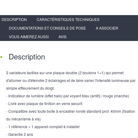
DESCRIPTION
CARACTÉRISTIQUES TECHNIQUES
DOCUMENTATIONS ET CONSEILS DE POSE
A ASSOCIER
VOUS AIMEREZ AUSSI
AVIS
Description
2 variateurs tactiles sur une plaque double (2 boutons 1+1) qui permet
d'allumer ou d'éteindre 2 éclairages et de faire varier l'intensité lumineuse par
simple effleurement du doigt.
- Indicateur de lumière (effet halo) par voyant bleu (arrêt) / rouge (marche)
- Livré avec plaque de finition en verre securit
- Compatible avec toute boîte à encastrer ronde standard prof. 40mm (fixation
du mécanisme à vis)
- 1 référence = 1 appareil complet à installer
- Garantie 2 ans