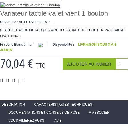
Variateurs
Variateur tactile va et vient 1 bouton
Va et Vients
Référence :
VL-FC1SD2-2G-WP
|
Prises
PLAQUE+CADRE METALIQUE+MODULE VARIATEUR 1 BOUTON VA ET VIENT
Lire la suite >
Multimedia
Finitions Blanc brillant
|
Disponibilité :
LIVRAISON SOUS 3 À 4
JOURS
Accessoires
70,04 €
Pièces
TTC
Supports
|
Espace Pro
DESCRIPTION
CARACTÉRISTIQUES TECHNIQUES
DOCUMENTATIONS ET CONSEILS DE POSE
A ASSOCIER
VOUS AIMEREZ AUSSI
AVIS