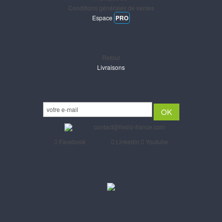
Conditions générales de ventes
Espace
PRO
Support
Retour
Livraisons
Newsletter
Email :
contact@livolo-france.com
Facebook
Twitter
Linkedin
Youtube
Paiements CB & Paypal sécurisés
Expéditions Poste & Colissimo