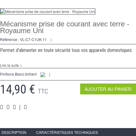
Variateurs
Va et Vients
Mécanisme prise de courant avec terre -
Royaume Uni
Prises
Référence :
VL-C7-C1UK-11
|
Multimedia
Permet d'alimenter en toute sécurité tous vos appareils domestiques.
Accessoires
Lire la suite >
Pièces
Finitions Blanc brillant
|
Supports
14,90 €
AJOUTER AU PANIER
TTC
Espace Pro
|
DESCRIPTION
CARACTÉRISTIQUES TECHNIQUES