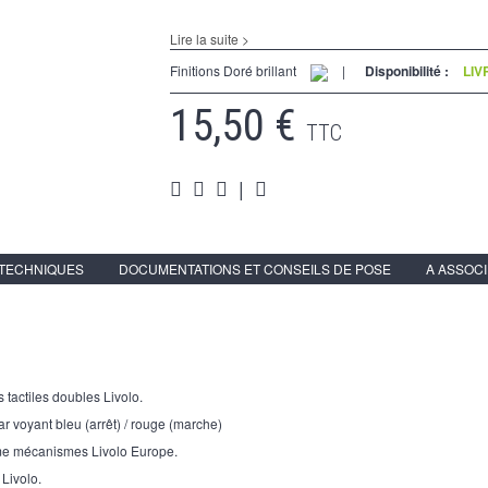
Lire la suite >
Finitions Doré brillant
|
Disponibilité :
LIV
15,50 €
TTC
|
 TECHNIQUES
DOCUMENTATIONS ET CONSEILS DE POSE
A ASSOC
 tactiles doubles Livolo.
ar voyant bleu (arrêt) / rouge (marche)
me mécanismes Livolo Europe.
 Livolo.