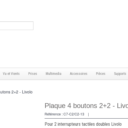
Va et Vients
Prises
Multimedia
Accessoires
Pièces
Supports
utons 2+2 - Livolo
Plaque 4 boutons 2+2 - Liv
Référence :
C7-C2/C2-13
|
Pour 2 interrupteurs tactiles doubles Livolo