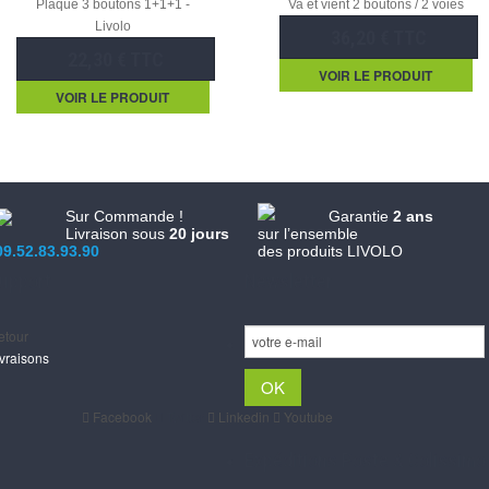
Plaque 3 boutons 1+1+1 -
Va et vient 2 boutons / 2 voies
Livolo
36,20 € TTC
22,30 € TTC
VOIR LE PRODUIT
VOIR LE PRODUIT
Sur Commande !
Garantie
2 ans
Livraison sous
20 jours
sur l’ensemble
09.52.83.93.90
des produits LIVOLO
upport
Newsletter
etour
ivraisons
Facebook
Twitter
Linkedin
Youtube
Expéditions Poste & Colissimo