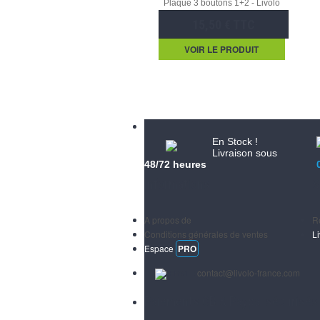
Plaque 3 boutons 1+2 - Livolo
15,50 € TTC
VOIR LE PRODUIT
En Stock !
Livraison sous
48/72 heures
Informations
S
A propos de
R
Conditions générales de ventes
L
Espace
PRO
Email :
contact@livolo-france.com
Paiements CB & Paypal sécurisés