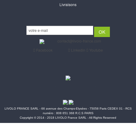
Livraisons
Newsletter
Email :
contact@livolo-france.com
Facebook
Twitter
Linkedin
Youtube
Paiements CB & Paypal sécurisés
Expéditions Poste & Colissimo
LIVOLO FRANCE SARL - 66 avenue des Champs-Elysées - 75058 Paris CEDEX 01 - RCS
numéro : 808 651 368 R.C.S PARIS
Copyright © 2014 - 2018 LIVOLO France SARL - All Rights Reserved