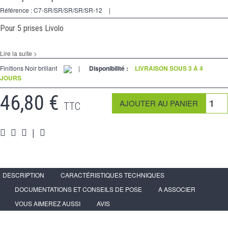
Va et Vients
Référence :
C7-SR/SR/SR/SR/SR-12
|
Prises
Pour 5 prises Livolo
Multimedia
Lire la suite >
Accessoires
Finitions Noir brillant
|
Disponibilité :
LIVRAISON SOUS 3 À 4
JOURS
Pièces
46,80 €
Supports
TTC
Espace
PRO
|
DESCRIPTION
CARACTÉRISTIQUES TECHNIQUES
DOCUMENTATIONS ET CONSEILS DE POSE
A ASSOCIER
VOUS AIMEREZ AUSSI
AVIS