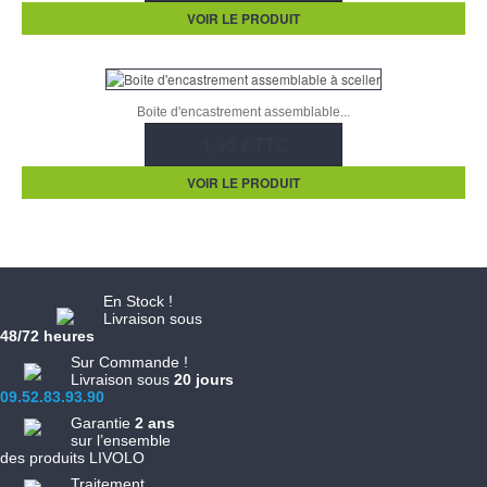
VOIR LE PRODUIT
Boite d'encastrement assemblable...
1,95 € TTC
VOIR LE PRODUIT
En Stock !
Livraison sous
48/72 heures
Sur Commande !
Livraison sous
20 jours
09.52.83.93.90
Garantie
2 ans
sur l’ensemble
des produits LIVOLO
Traitement