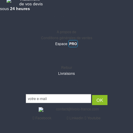
de vos devis
sous
24 heures
Informations
A propos de
Conditions générales de ventes
Espace
PRO
Support
Retour
Livraisons
Newsletter
Email :
contact@livolo-france.com
Facebook
Twitter
Linkedin
Youtube
Paiements CB & Paypal sécurisés