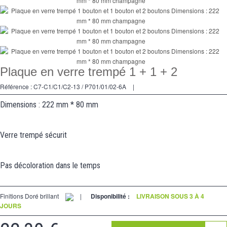
Va et Vients
Prises
Multimedia
Accessoires
Plaque en verre trempé 1 + 1 + 2
Pièces
Référence :
C7-C1/C1/C2-13 / P701/01/02-6A
|
Supports
Dimensions : 222 mm * 80 mm
Espace
PRO
Verre trempé sécurit
Pas décoloration dans le temps
Finitions Doré brillant
|
Disponibilité :
LIVRAISON SOUS 3 À 4
JOURS