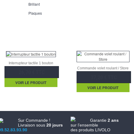
Brillant
Plaques
Interrupteur tactile 1 bouton
Commande volet roulant / Store
26,70 € TTC
37,20 € TTC
VOIR LE PRODUIT
VOIR LE PRODUIT
Sur Commande !
Garantie
2 ans
Livraison sous
20 jours
sur l’ensemble
09.52.83.93.90
des produits LIVOLO