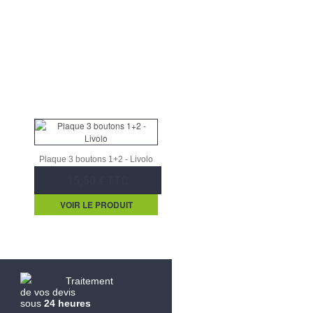
Plaque 3 boutons 1+2 - Livolo
15,50 € TTC
VOIR LE PRODUIT
Traitement
de vos devis
sous
24 heures