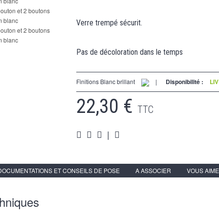
Verre trempé sécurit.
Pas de décoloration dans le temps
Finitions Blanc brillant
|
Disponibilité :
LI
22,30 €
TTC
|
DOCUMENTATIONS ET CONSEILS DE POSE
A ASSOCIER
VOUS AIME
chniques