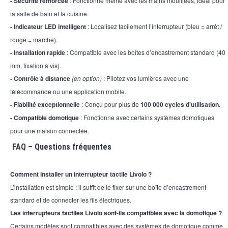
-
Sécurité renforcée
: Fonctionne même avec les mains mouillées, idéal pour
la salle de bain et la cuisine.
-
Indicateur LED intelligent
: Localisez facilement l’interrupteur (bleu = arrêt /
rouge = marche).
-
Installation rapide
: Compatible avec les boîtes d’encastrement standard (40
mm, fixation à vis).
-
Contrôle à distance
(en option)
: Pilotez vos lumières avec une
télécommande ou une application mobile.
-
Fiabilité exceptionnelle
: Conçu pour plus de
100 000 cycles d'utilisation
.
-
Compatible domotique
: Fonctionne avec certains systèmes domotiques
pour une maison connectée.
FAQ – Questions fréquentes
Comment installer un interrupteur tactile Livolo ?
L’installation est simple : il suffit de le fixer sur une boîte d’encastrement
standard et de connecter les fils électriques.
Les interrupteurs tactiles Livolo sont-ils compatibles avec la domotique ?
Certains modèles sont compatibles avec des systèmes de domotique comme