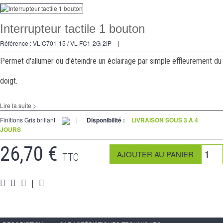
Variateurs
Interrupteur tactile 1 bouton
Va et Vients
Référence :
VL-C701-15 / VL-FC1-2G-2IP
|
Prises
Permet d'allumer ou d'éteindre un éclairage par simple effleurement du
Multimedia
doigt.
Accessoires
Lire la suite >
Pièces
Finitions Gris brillant
|
Disponibilité :
LIVRAISON SOUS 3 À 4
JOURS
Supports
26,70 €
Espace Pro
TTC
|