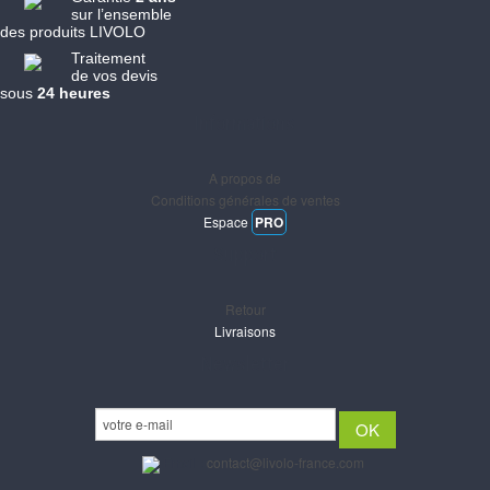
sur l’ensemble
des produits LIVOLO
Traitement
de vos devis
sous
24 heures
Informations
A propos de
Conditions générales de ventes
Espace
PRO
Support
Retour
Livraisons
Newsletter
Email :
contact@livolo-france.com