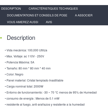
DESCRIPTION
CARACTÉRISTIQUES TECHNIQUES
DOCUMENTATIONS ET CONSEILS DE POSE
A ASSOCIER
VOUS AIMEREZ AUSSI
AVIS
Description
• Vida mecánica: 100,000 Utiliza
• Max. Voltaje: ac 110V - 250V
• Potencia Máxima: 5A
• Tamaño: 80 mm * 80 mm * 40 mm
• Color: Negro
• Panel material: Cristal templado Inastillable
• Carga nominal total: 2000W
• Entorno de funcionamiento: -30 ~ 70 ℃ menos de 95% de Humedad
• consumo de energía : Menos de 0.1 mW
• resistente al fuego, anti-arañazos y resistente a la humedad