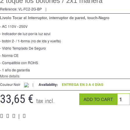
2 toque los botones / 2x1 manera
2 Ways
Reference:
VL-FC2-2G-BP
|
tomado
Livolo Tocar el Interruptor, interruptor de pared, touch-Negro
Spéciales
- AC 110V - 250V
- Indicador de luz-por-la luz azul
accesorios
- botón 2- / 1-forma (no de ida y vuelta)
Pièces
- Vidrio Templado De Seguro
- Norma CE
Apoyo
- Compatible con ROHS
- 1 año de garantía
Espace
PRO
More details
Couleur Noir
|
Availability:
ENTREGA EN 3 A 4 DÍAS
33,65 €
tax incl.
|