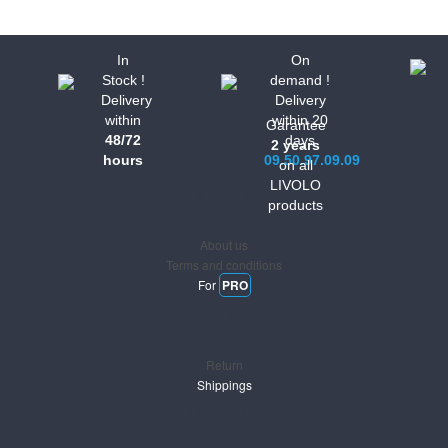
In
On
Stock !
demand !
Delivery
Delivery
within
within 20
Garantee
48/72
days
2 years
hours
09.50.97.09.09
on all
LIVOLO
Informations
products
About us
Terms and conditions
For
PRO
Support
Return
Shippings
Newsletter