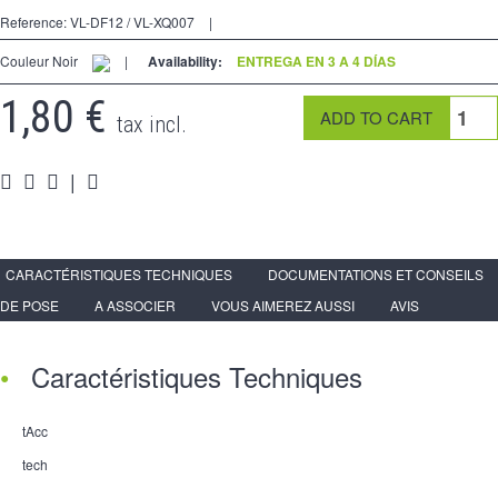
2 Ways
Reference:
VL-DF12 / VL-XQ007
|
tomado
Couleur Noir
|
Availability:
ENTREGA EN 3 A 4 DÍAS
Spéciales
1,80 €
tax incl.
accesorios
|
Pièces
Apoyo
Programa de revendedor - LIVOLO Francia Sitio Oficial
CARACTÉRISTIQUES TECHNIQUES
DOCUMENTATIONS ET CONSEILS
DE POSE
A ASSOCIER
VOUS AIMEREZ AUSSI
AVIS
Caractéristiques Techniques
tAcc
tech