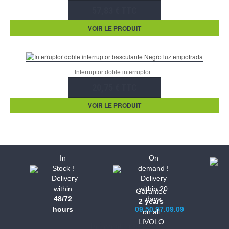
57,83 € TTC
VOIR LE PRODUIT
Interruptor doble interruptor...
20,75 € TTC
VOIR LE PRODUIT
In
On
Stock !
demand !
Delivery
Delivery
within
within 20
Garantee
48/72
days
2 years
hours
09.50.97.09.09
on all
LIVOLO
Informations