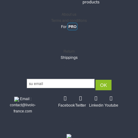
products
About us
Terms and conditions
For
PRO
Support
Return
Shippings
Newsletter
Email :
contact@livolo-
Facebook
Twitter
Linkedin
Youtube
france.com
Secure CB & Paypal payments