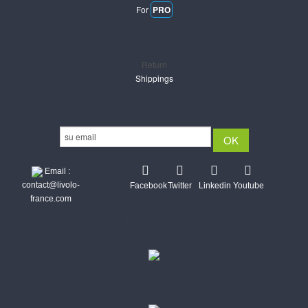
For
PRO
Support
Return
Shippings
Newsletter
Email :
contact@livolo-
Facebook
Twitter
Linkedin
Youtube
france.com
Secure CB & Paypal payments
Shipments Post & Intl