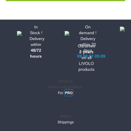
In
On
Stock !
demand !
Delivery
Delivery
within
within 20
Garantee
48/72
days
2 years
hours
09.50.97.09.09
on all
LIVOLO
Informations
products
About us
Terms and conditions
For
PRO
Support
Return
Shippings
Newsletter