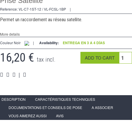
Prise Satellite
2 Ways
Reference:
VL-C7-1ST-12 / VL-FCSL-1BP
|
tomado
Permet un raccordement au réseau satellite.
Spéciales
More details
accesorios
Couleur Noir
|
Availability:
ENTREGA EN 3 A 4 DÍAS
Pièces
16,20 €
tax incl.
Apoyo
Espace
PRO
|
DESCRIPTION
CARACTÉRISTIQUES TECHNIQUES
DOCUMENTATIONS ET CONSEILS DE POSE
A ASSOCIER
VOUS AIMEREZ AUSSI
AVIS