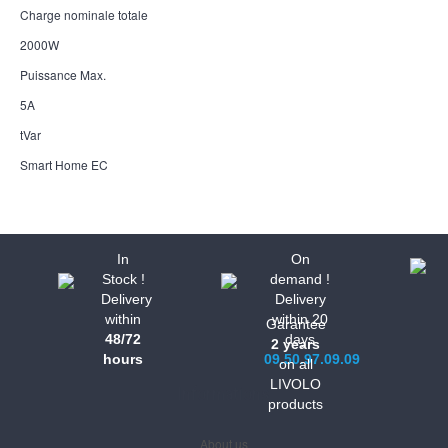
Charge nominale totale
2000W
Puissance Max.
5A
tVar
Smart Home EC
In
On
Stock !
demand !
Delivery
Delivery
within
within 20
Garantee
48/72
days
2 years
hours
09.50.97.09.09
on all
LIVOLO
Informations
products
About us