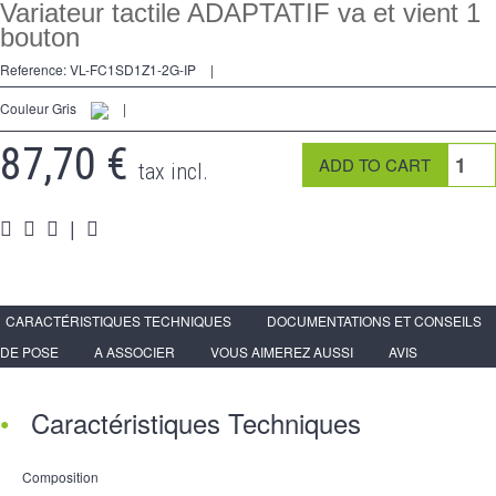
2 Ways
Variateur tactile ADAPTATIF va et vient 1
bouton
tomado
Reference:
VL-FC1SD1Z1-2G-IP
|
Spéciales
Couleur Gris
|
accesorios
87,70 €
tax incl.
Pièces
|
Apoyo
Programa de revendedor - LIVOLO Francia Sitio Oficial
CARACTÉRISTIQUES TECHNIQUES
DOCUMENTATIONS ET CONSEILS
DE POSE
A ASSOCIER
VOUS AIMEREZ AUSSI
AVIS
Caractéristiques Techniques
Composition