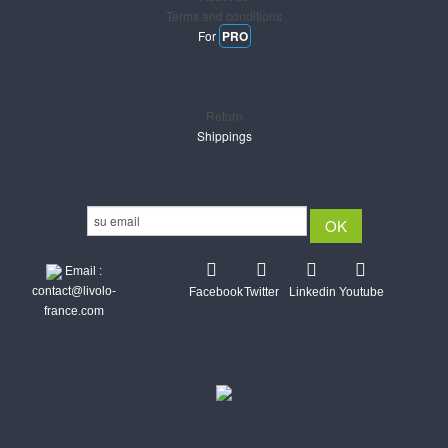
Terms and conditions
For
PRO
Support
Return
Shippings
Newsletter
Email :
contact@livolo-
Facebook
Twitter
Linkedin
Youtube
france.com
Secure CB & Paypal payments
Shipments Post & Intl