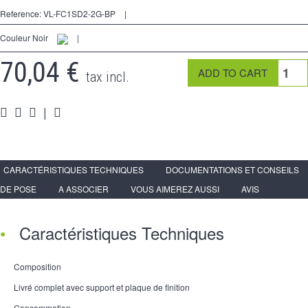
2 Ways
Reference:
VL-FC1SD2-2G-BP
|
tomado
Couleur Noir
|
Spéciales
70,04 €
tax incl.
accesorios
|
Pièces
Apoyo
Espace
PRO
CARACTÉRISTIQUES TECHNIQUES
DOCUMENTATIONS ET CONSEILS
DE POSE
A ASSOCIER
VOUS AIMEREZ AUSSI
AVIS
Caractéristiques Techniques
Composition
Livré complet avec support et plaque de finition
Consommation