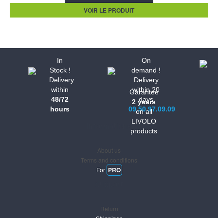
VOIR LE PRODUIT
In
On
Stock !
demand !
Delivery
Delivery
within
within 20
Garantee
48/72
days
2 years
hours
09.50.97.09.09
on all
LIVOLO
Informations
products
About us
Terms and conditions
For
PRO
Support
Return