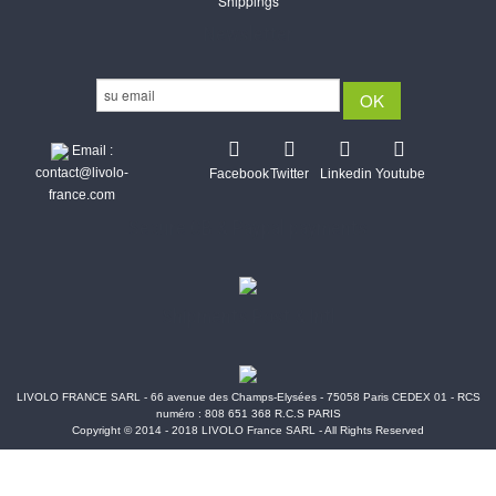
Shippings
Newsletter
Email :
contact@livolo-
Facebook
Twitter
Linkedin
Youtube
france.com
Secure CB & Paypal payments
Shipments Post & Intl
LIVOLO FRANCE SARL - 66 avenue des Champs-Elysées - 75058 Paris CEDEX 01 - RCS
numéro : 808 651 368 R.C.S PARIS
Copyright © 2014 - 2018 LIVOLO France SARL - All Rights Reserved