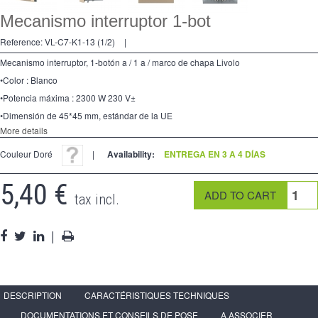
Mecanismo interruptor 1-bot
Reference:
VL-C7-K1-13 (1/2)
|
Mecanismo interruptor, 1-botón a / 1 a / marco de chapa Livolo
•Color : Blanco
•Potencia máxima : 2300 W 230 V±
•Dimensión de 45*45 mm, estándar de la UE
More details
Couleur Doré
|
Availability:
ENTREGA EN 3 A 4 DÍAS
5,40 €
tax incl.
|
DESCRIPTION
CARACTÉRISTIQUES TECHNIQUES
DOCUMENTATIONS ET CONSEILS DE POSE
A ASSOCIER