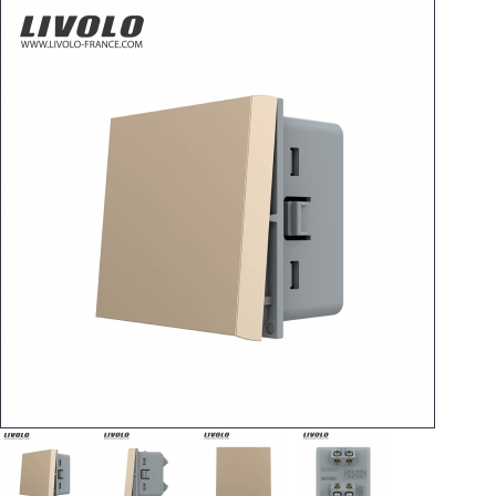
regulador
2 Ways
tomado
Spéciales
accesorios
Pièces
Apoyo
Espace
PRO