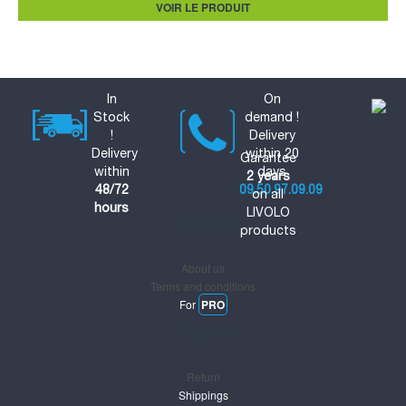
VOIR LE PRODUIT
In
On
Stock
demand !
!
Delivery
Delivery
within 20
Garantee
within
days
2 years
48/72
09.50.97.09.09
on all
hours
LIVOLO
Informations
products
About us
Terms and conditions
For
PRO
Support
Return
Shippings