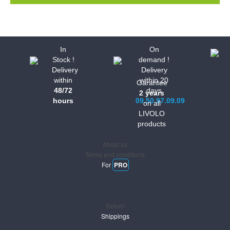
In
On
Stock !
demand !
Delivery
Delivery
within
within 20
Garantee
48/72
days
2 years
hours
09.50.97.09.09
on all
LIVOLO
Informations
products
About us
Terms and conditions
For
PRO
Support
Return
Shippings