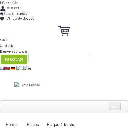
Información
Mi cuenta
Iniciar la sesión
Mi lista de deseos
vacío
Su cuenta
Bienvenido
Entrar
Home
Pièces
Plaque 1 bouton
Interruptores