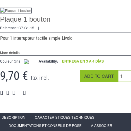
regulador
Plaque 1 bouton
2 Ways
Reference:
C7-C1-15
|
tomado
Pour 1 interrupteur tactile simple Livolo
Spéciales
More details
accesorios
Couleur Gris
|
Availability:
ENTREGA EN 3 A 4 DÍAS
Pièces
9,70 €
tax incl.
Apoyo
|
Programa de revendedor - LIVOLO Francia Sitio Oficial
DESCRIPTION
CARACTÉRISTIQUES TECHNIQUES
DOCUMENTATIONS ET CONSEILS DE POSE
A ASSOCIER