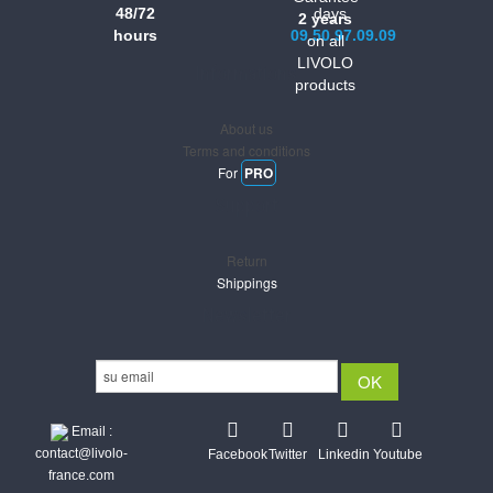
48/72
days
2 years
hours
09.50.97.09.09
on all
LIVOLO
Informations
products
About us
Terms and conditions
For
PRO
Support
Return
Shippings
Newsletter
Email :
contact@livolo-
Facebook
Twitter
Linkedin
Youtube
france.com