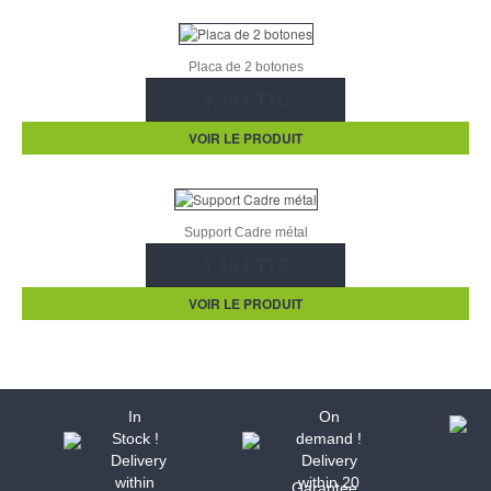
Placa de 2 botones
9,70 € TTC
VOIR LE PRODUIT
Support Cadre métal
1,10 € TTC
VOIR LE PRODUIT
In
On
Stock !
demand !
Delivery
Delivery
within
within 20
Garantee