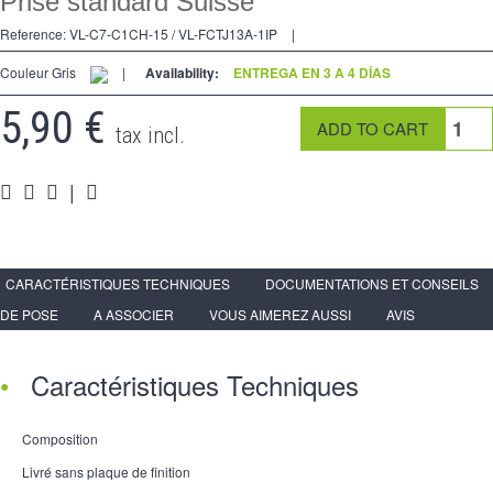
Prise standard Suisse
2 Ways
Reference:
VL-C7-C1CH-15 / VL-FCTJ13A-1IP
|
tomado
Couleur Gris
|
Availability:
ENTREGA EN 3 A 4 DÍAS
Spéciales
5,90 €
tax incl.
accesorios
Pièces
|
Apoyo
Espace
PRO
CARACTÉRISTIQUES TECHNIQUES
DOCUMENTATIONS ET CONSEILS
DE POSE
A ASSOCIER
VOUS AIMEREZ AUSSI
AVIS
Caractéristiques Techniques
Composition
Livré sans plaque de finition