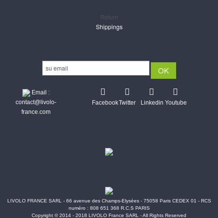
Return
Shippings
Newsletter
Email :
contact@livolo-
Facebook
Twitter
Linkedin
Youtube
france.com
Secure CB & Paypal payments
Shipments Post & Intl
LIVOLO FRANCE SARL - 66 avenue des Champs-Elysées - 75058 Paris CEDEX 01 - RCS
numéro : 808 651 368 R.C.S PARIS
Copyright © 2014 - 2018 LIVOLO France SARL - All Rights Reserved