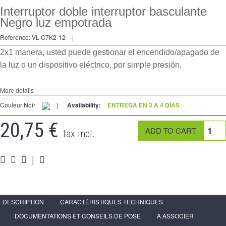
2 Ways
Interruptor doble interruptor basculante
Negro luz empotrada
tomado
Reference:
VL-C7K2-12
|
Spéciales
2x1 manera, usted puede gestionar el encendido/apagado de
accesorios
la luz o un dispositivo eléctrico, por simple presión,
Pièces
More details
Apoyo
Couleur Noir
|
Availability:
ENTREGA EN 3 A 4 DÍAS
20,75 €
Espace
PRO
tax incl.
|
DESCRIPTION
CARACTÉRISTIQUES TECHNIQUES
DOCUMENTATIONS ET CONSEILS DE POSE
A ASSOCIER