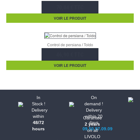
70,04 € TTC
VOIR LE PRODUIT
Control de persiana / Toldo
46,90 € TTC
VOIR LE PRODUIT
In
On
Stock !
demand !
Delivery
Delivery
within
within 20
Garantee
48/72
days
2 years
hours
09.50.97.09.09
on all
LIVOLO
Informations