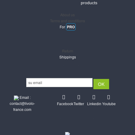
products
About us
Terms and conditions
For
PRO
Support
Return
Shippings
Newsletter
Email :
contact@livolo-
Facebook
Twitter
Linkedin
Youtube
france.com
Secure CB & Paypal payments