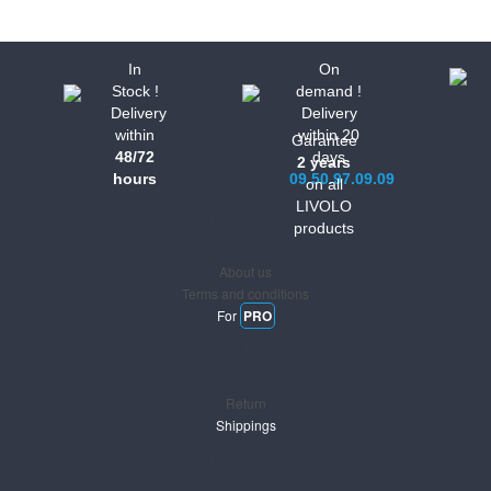
In
On
Stock !
demand !
Delivery
Delivery
within
within 20
Garantee
48/72
days
2 years
hours
09.50.97.09.09
on all
LIVOLO
Informations
products
About us
Terms and conditions
For
PRO
Support
Return
Shippings
Newsletter