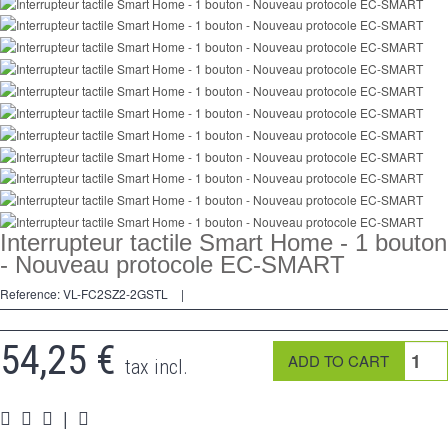
2 Ways
tomado
Spéciales
accesorios
Pièces
Apoyo
Interrupteur tactile Smart Home - 1 bouton
Programa de revendedor - LIVOLO Francia Sitio Oficial
- Nouveau protocole EC-SMART
Reference:
VL-FC2SZ2-2GSTL
|
54,25 €
tax incl.
|