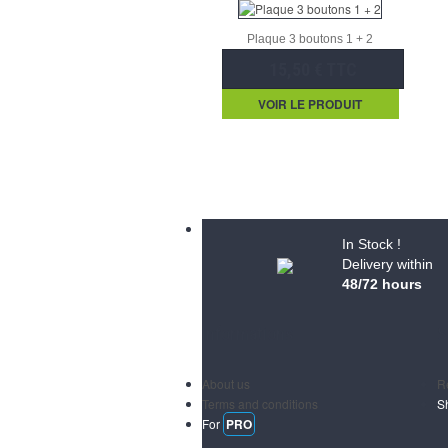
Plaque 3 boutons 1 + 2
15,50 € TTC
VOIR LE PRODUIT
In Stock !
Delivery within
48/72 hours
Informations
S
About us
R
Terms and conditions
S
For
PRO