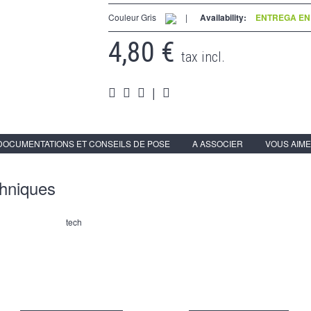
Couleur Gris
|
Availability:
ENTREGA EN 
4,80 €
tax incl.
|
DOCUMENTATIONS ET CONSEILS DE POSE
A ASSOCIER
VOUS AIME
chniques
tech