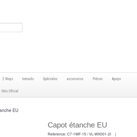
2 Ways
tomado
Spéciales
accesorios
Pièces
Apoyo
itio Oficial
tanche EU
Capot étanche EU
Reference:
C7-1WF-15 / VL-WX001-2I
|