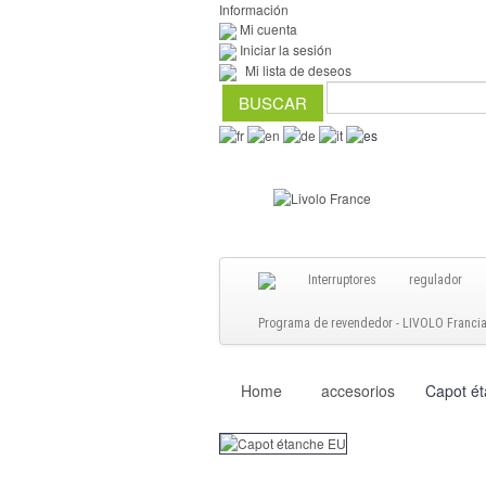
Información
Mi cuenta
Iniciar la sesión
Mi lista de deseos
Interruptores
regulador
Programa de revendedor - LIVOLO Francia S
Home
accesorios
Capot é