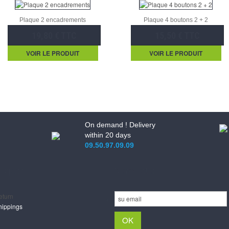
Plaque 2 encadrements
Plaque 4 boutons 2 + 2
19,80 € TTC
15,50 € TTC
VOIR LE PRODUIT
VOIR LE PRODUIT
On demand ! Delivery
within 20 days
09.50.97.09.09
upport
Newsletter
eturn
hippings