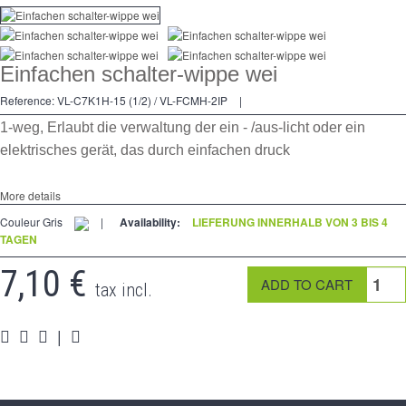
Dimmer
Kreuzschalters
Einfachen schalter-wippe wei
Steckdose
Reference:
VL-C7K1H-15 (1/2) / VL-FCMH-2IP
|
Spéciales
1-weg, Erlaubt die verwaltung der ein - /aus-licht oder ein
elektrisches gerät, das durch einfachen druck
Zubehör
More details
Pièces
Couleur Gris
|
Availability:
LIEFERUNG INNERHALB VON 3 BIS 4
Medien
TAGEN
7,10 €
Programme Revendeur - LIVOLO France Site Officiel
tax incl.
|