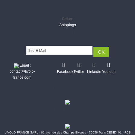
Support
Return
Shippings
Newsletter
Email :
contact@livolo-
Facebook
Twitter
Linkedin
Youtube
france.com
Secure CB & Paypal payments
Shipments Post & Intl
LIVOLO FRANCE SARL - 66 avenue des Champs-Elysées - 75058 Paris CEDEX 01 - RCS