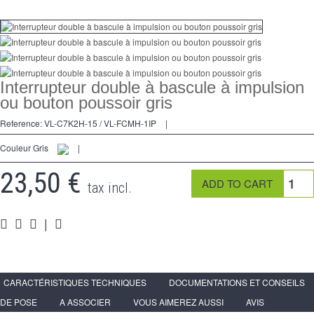
Dimmer
Kreuzschalters
Steckdose
Interrupteur double à bascule à impulsion
Spéciales
ou bouton poussoir gris
Reference:
VL-C7K2H-15 / VL-FCMH-1IP
|
Zubehör
Couleur Gris
|
Pièces
23,50 €
Medien
tax incl.
Programme Revendeur - LIVOLO France Site Officiel
|
CARACTÉRISTIQUES TECHNIQUES
DOCUMENTATIONS ET CONSEILS
DE POSE
A ASSOCIER
VOUS AIMEREZ AUSSI
AVIS