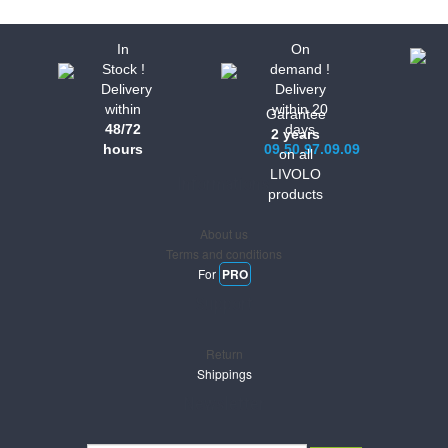
In
On
Stock !
demand !
Delivery
Delivery
within
within 20
Garantee
48/72
days
2 years
hours
09.50.97.09.09
on all
LIVOLO
Informations
products
About us
Terms and conditions
For
PRO
Support
Return
Shippings
Newsletter