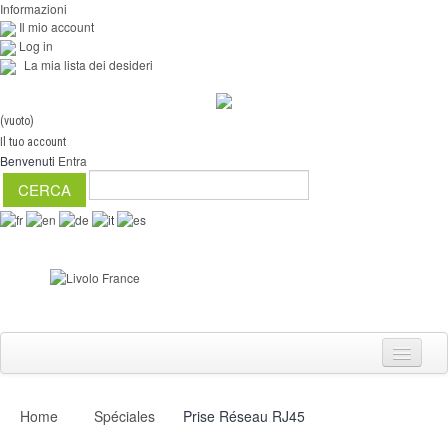
Informazioni
Il mio account
Log in
La mia lista dei desideri
(vuoto)
Il tuo account
Benvenuti
Entra
Home
Spéciales
Prise Réseau RJ45
Interruttori