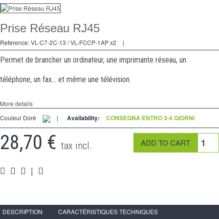
Dimmer
Prise Réseau RJ45
2 modi
Reference:
VL-C7-2C-13 / VL-FCCP-1AP x2
|
preso
Permet de brancher un ordinateur, une imprimante réseau, un
Spéciales
téléphone, un fax... et même une télévision.
accessori
More details
Pièces
Couleur Doré
|
Availability:
CONSEGNA ENTRO 3-4 GIORNI
Media
28,70 €
tax incl.
Programma per rivenditori - LIVOLO Francia Sito Ufficiale di
|
DESCRIPTION
CARACTÉRISTIQUES TECHNIQUES