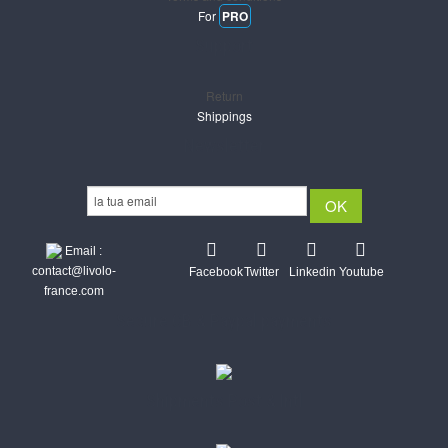
For
PRO
Support
Return
Shippings
Newsletter
Email :
contact@livolo-
Facebook
Twitter
Linkedin
Youtube
france.com
Secure CB & Paypal payments
Shipments Post & Intl