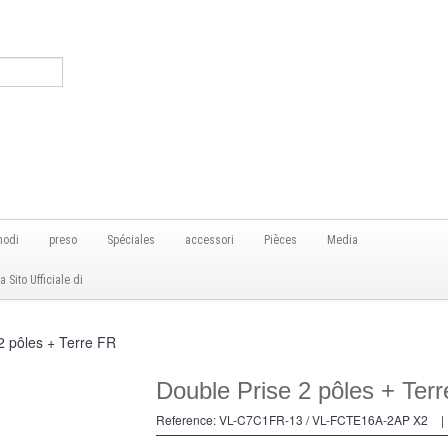
modi
preso
Spéciales
accessori
Pièces
Media
Sito Ufficiale di
2 pôles + Terre FR
Double Prise 2 pôles + Ter
Reference:
VL-C7C1FR-13 / VL-FCTE16A-2AP X2
|