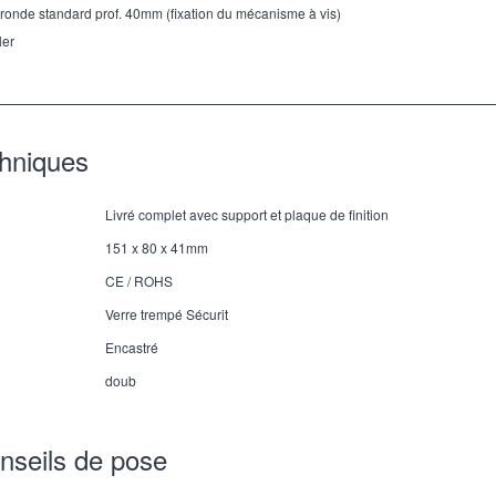
 ronde standard prof. 40mm (fixation du mécanisme à vis)
ler
chniques
Livré complet avec support et plaque de finition
151 x 80 x 41mm
CE / ROHS
Verre trempé Sécurit
Encastré
doub
nseils de pose