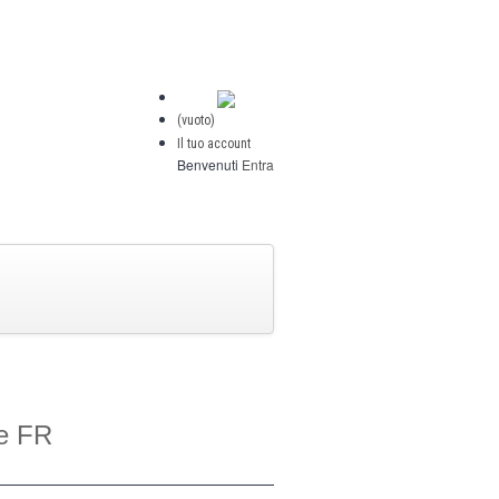
(vuoto)
Il tuo account
Benvenuti
Entra
re FR