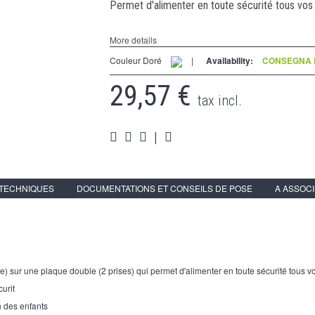
Permet d'alimenter en toute sécurité tous vos
More details
Couleur Doré
|
Availability:
CONSEGNA E
29,57 €
tax incl.
|
 TECHNIQUES
DOCUMENTATIONS ET CONSEILS DE POSE
A ASSOC
e) sur une plaque double (2 prises) qui permet d'alimenter en toute sécurité tous 
curit
n des enfants