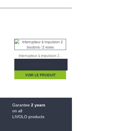
Interrupteur à impulsion 2...
47,40 € TTC
VOIR LE PRODUIT
Garantee
2 years
on all
LIVOLO products