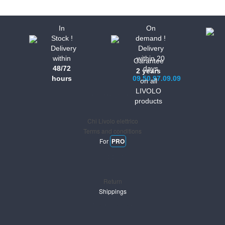
In
On
Stock !
demand !
Delivery
Delivery
within
within 20
Garantee
48/72
days
2 years
hours
09.50.97.09.09
on all
LIVOLO
Informations
products
Chi Livolo elettrico
Terms and conditions
For
PRO
Support
Return
Shippings
Newsletter