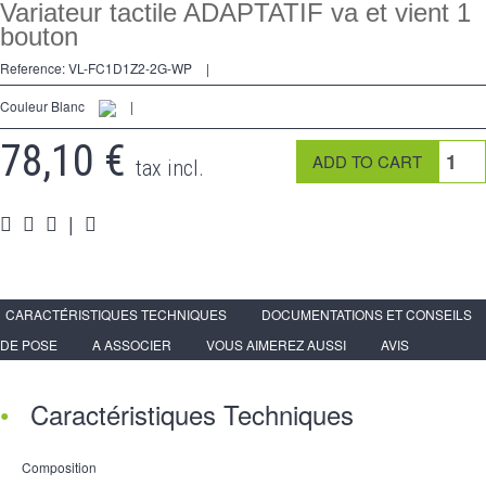
2 modi
Variateur tactile ADAPTATIF va et vient 1
bouton
preso
Reference:
VL-FC1D1Z2-2G-WP
|
Spéciales
Couleur Blanc
|
accessori
78,10 €
tax incl.
Pièces
|
Media
Espace
PRO
CARACTÉRISTIQUES TECHNIQUES
DOCUMENTATIONS ET CONSEILS
DE POSE
A ASSOCIER
VOUS AIMEREZ AUSSI
AVIS
Caractéristiques Techniques
Composition