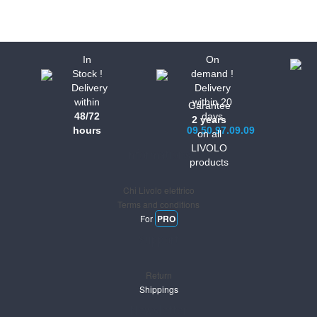
In
On
Stock !
demand !
Delivery
Delivery
within
within 20
Garantee
48/72
days
2 years
hours
09.50.97.09.09
on all
LIVOLO
Informations
products
Chi Livolo elettrico
Terms and conditions
For
PRO
Support
Return
Shippings
Newsletter