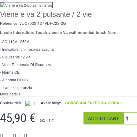
Dimmer
Viene e va 2-pulsante / 2 vie
2 modi
Reference:
VL-C702S-12 / VL-FC2S-2G
|
preso
Livolo Interruttore Touch viene e Va wall-mounted touch-Nero.
- AC 110V - 250V
Spéciales
- Indicatore luminoso-da-azzurro
accessori
- 2-pulsante / 2 vie
- Vetro Temperato Di Sicurezza
Pièces
- Norma CE
Media
- A norma ROHS
- 1 anni di garanzia
Programma per rivenditori - LIVOLO Francia Sito Ufficiale di
More details
Couleur Noir
|
Availability:
CONSEGNA ENTRO 3-4 GIORNI
45,90 €
tax incl.
|