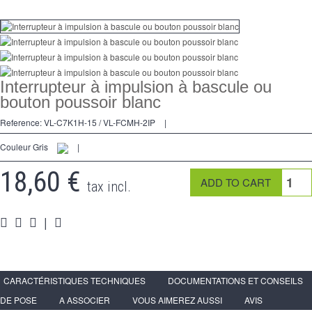
Dimmer
Kreuzschalters
Steckdose
Interrupteur à impulsion à bascule ou
Spéciales
bouton poussoir blanc
Reference:
VL-C7K1H-15 / VL-FCMH-2IP
|
Zubehör
Couleur Gris
|
Pièces
18,60 €
Medien
tax incl.
Programme Revendeur - LIVOLO France Site Officiel
|
CARACTÉRISTIQUES TECHNIQUES
DOCUMENTATIONS ET CONSEILS
DE POSE
A ASSOCIER
VOUS AIMEREZ AUSSI
AVIS