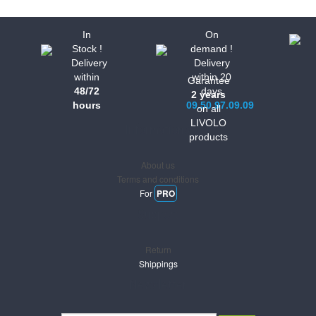
In
On
Stock !
demand !
Delivery
Delivery
within
within 20
Garantee
48/72
days
2 years
hours
09.50.97.09.09
on all
LIVOLO
Informations
products
About us
Terms and conditions
For
PRO
Support
Return
Shippings
Newsletter