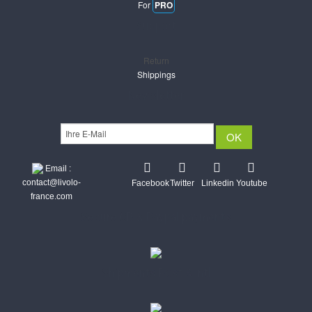
For
PRO
Support
Return
Shippings
Newsletter
Email :
contact@livolo-
Facebook
Twitter
Linkedin
Youtube
france.com
Secure CB & Paypal payments
Shipments Post & Intl