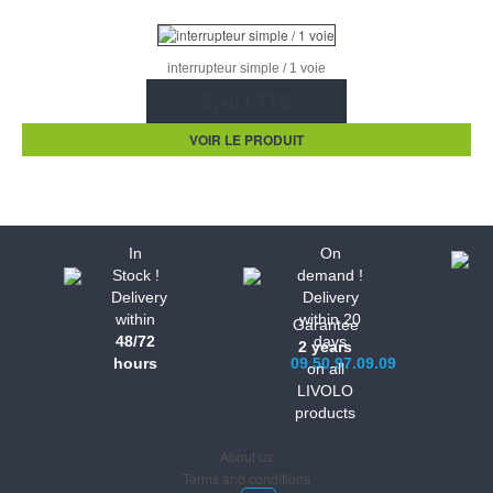
interrupteur simple / 1 voie
5,40 € TTC
VOIR LE PRODUIT
In
On
Stock !
demand !
Delivery
Delivery
within
within 20
Garantee
48/72
days
2 years
hours
09.50.97.09.09
on all
LIVOLO
Informations
products
About us
Terms and conditions