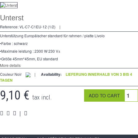
Dimmer
Unterst
Kreuzschalters
Reference:
VL-C7-C1EU-12 (1/2)
|
Steckdose
Unterstützung Europäischer standard für rahmen / platte Livolo
Spéciales
•Farbe : schwarz
•Maximale leistung : 2300 W 230 V±
Zubehör
•Größe 45mm*45mm, EU standard
More details
Pièces
Couleur Noir
|
Availability:
LIEFERUNG INNERHALB VON 3 BIS 4
TAGEN
Medien
9,10 €
Programme Revendeur - LIVOLO France Site Officiel
tax incl.
|