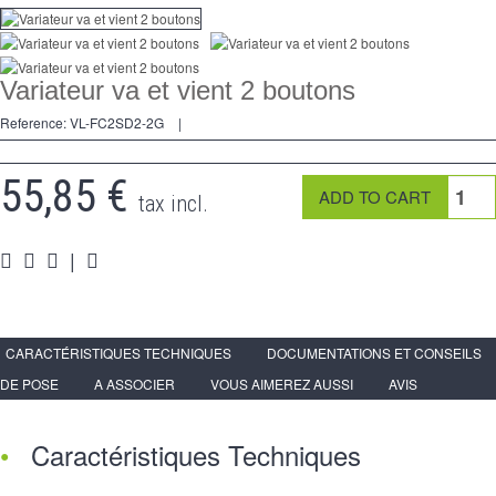
Dimmer
Kreuzschalters
Variateur va et vient 2 boutons
Steckdose
Reference:
VL-FC2SD2-2G
|
Spéciales
55,85 €
Zubehör
tax incl.
Pièces
|
Medien
Programme Revendeur - LIVOLO France Site Officiel
CARACTÉRISTIQUES TECHNIQUES
DOCUMENTATIONS ET CONSEILS
DE POSE
A ASSOCIER
VOUS AIMEREZ AUSSI
AVIS
Caractéristiques Techniques