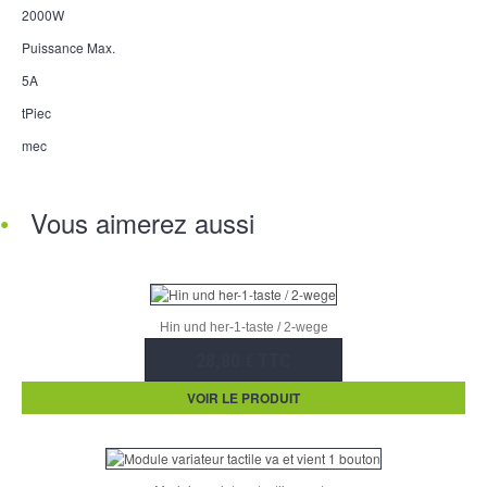
2000W
Puissance Max.
5A
tPiec
mec
Vous aimerez aussi
Hin und her-1-taste / 2-wege
28,80 € TTC
VOIR LE PRODUIT