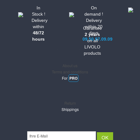
In
On
Stock !
demand !
Delivery
Delivery
within
within 20
Garantee
48/72
days
2 years
hours
09.50.97.09.09
on all
LIVOLO
Informations
products
About us
Terms and conditions
For
PRO
Support
Return
Shippings
Newsletter