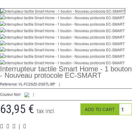
Dimmer
Kreuzschalters
Steckdose
Spéciales
Zubehör
Pièces
Interrupteur tactile Smart Home - 1 bouton
- Nouveau protocole EC-SMART
Medien
Reference:
VL-FC2SZ2-2GSTL-BP
|
Programme Revendeur - LIVOLO France Site Officiel
Couleur Noir
|
63,95 €
tax incl.
|