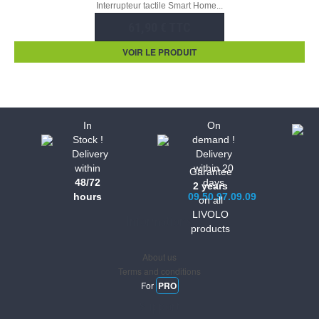
Interrupteur tactile Smart Home...
61,90 € TTC
VOIR LE PRODUIT
In
On
Stock !
demand !
Delivery
Delivery
within
within 20
Garantee
48/72
days
2 years
hours
09.50.97.09.09
on all
LIVOLO
Informations
products
About us
Terms and conditions
For
PRO
Support