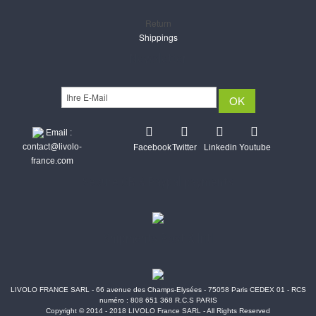
Return
Shippings
Newsletter
Email :
contact@livolo-
Facebook
Twitter
Linkedin
Youtube
france.com
Secure CB & Paypal payments
Shipments Post & Intl
LIVOLO FRANCE SARL - 66 avenue des Champs-Elysées - 75058 Paris CEDEX 01 - RCS
numéro : 808 651 368 R.C.S PARIS
Copyright © 2014 - 2018 LIVOLO France SARL - All Rights Reserved