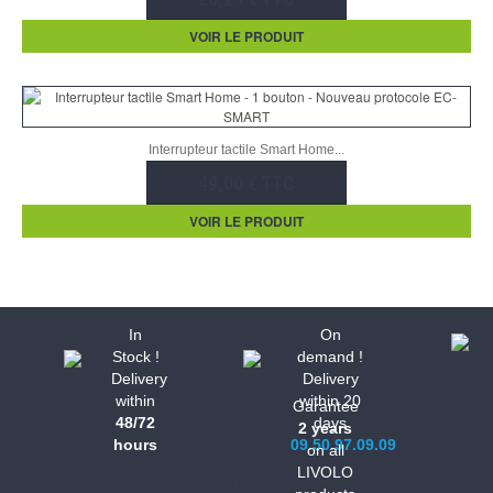
VOIR LE PRODUIT
Interrupteur tactile Smart Home...
49,00 € TTC
VOIR LE PRODUIT
In
On
Stock !
demand !
Delivery
Delivery
within
within 20
Garantee
48/72
days
2 years
hours
09.50.97.09.09
on all
LIVOLO
Informations