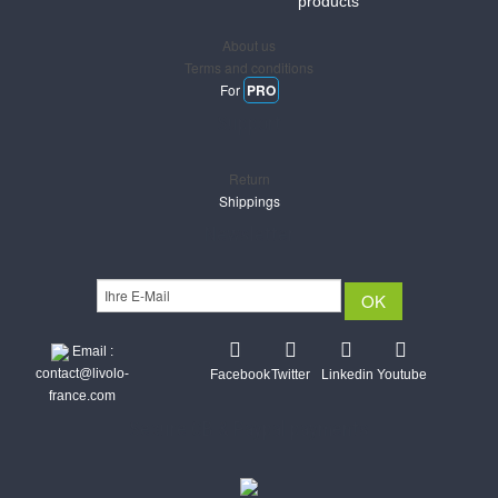
products
About us
Terms and conditions
For
PRO
Support
Return
Shippings
Newsletter
Email :
contact@livolo-
Facebook
Twitter
Linkedin
Youtube
france.com
Secure CB & Paypal payments