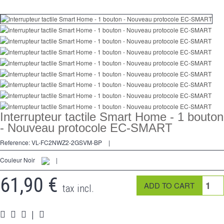
Dimmer
Kreuzschalters
Steckdose
Spéciales
Zubehör
Pièces
Interrupteur tactile Smart Home - 1 bouton
- Nouveau protocole EC-SMART
Medien
Reference:
VL-FC2NWZ2-2GSVM-BP
|
Programme Revendeur - LIVOLO France Site Officiel
Couleur Noir
|
61,90 €
tax incl.
|