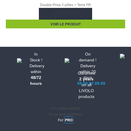
Double Prise 2 pôles + Terre FR
29,57 € TTC
VOIR LE PRODUIT
In
On
Stock !
demand !
Delivery
Delivery
within
within 20
Garantee
48/72
days
2 years
hours
09.50.97.09.09
on all
LIVOLO
Informations
products
Chi Livolo elettrico
Terms and conditions
For
PRO
Support