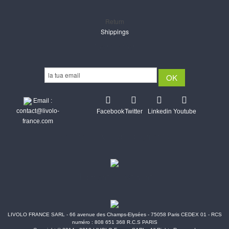
Return
Shippings
Newsletter
Email :
contact@livolo-
Facebook
Twitter
Linkedin
Youtube
france.com
Secure CB & Paypal payments
Shipments Post & Intl
LIVOLO FRANCE SARL - 66 avenue des Champs-Elysées - 75058 Paris CEDEX 01 - RCS
numéro : 808 651 368 R.C.S PARIS