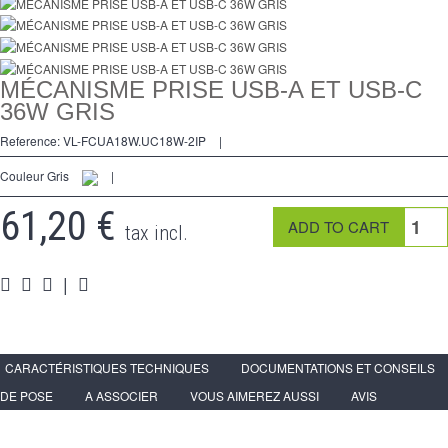
2 modi
preso
Spéciales
MÉCANISME PRISE USB-A ET USB-C
36W GRIS
accessori
Reference:
VL-FCUA18W.UC18W-2IP
|
Pièces
Couleur Gris
|
Media
61,20 €
tax incl.
Espace
PRO
|
CARACTÉRISTIQUES TECHNIQUES
DOCUMENTATIONS ET CONSEILS
DE POSE
A ASSOCIER
VOUS AIMEREZ AUSSI
AVIS