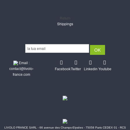
Support
Return
Shippings
Newsletter
Email :
contact@livolo-
Facebook
Twitter
Linkedin
Youtube
france.com
Secure CB & Paypal payments
Shipments Post & Intl
LIVOLO FRANCE SARL - 66 avenue des Champs-Elysées - 75058 Paris CEDEX 01 - RCS