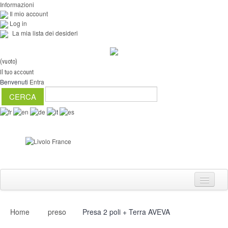
Informazioni
Il mio account
Log in
La mia lista dei desideri
(vuoto)
Il tuo account
Benvenuti
Entra
Home
preso
Presa 2 poli + Terra AVEVA
Interruttori