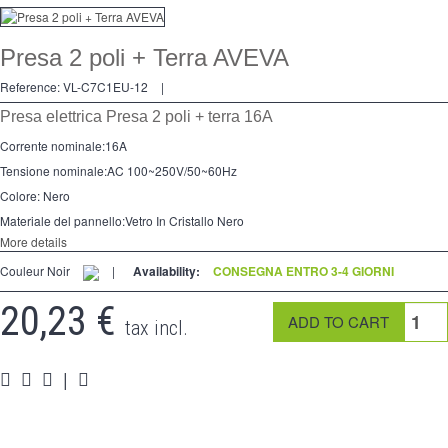
Dimmer
Presa 2 poli + Terra AVEVA
2 modi
Reference:
VL-C7C1EU-12
|
preso
Presa elettrica Presa 2 poli + terra 16A
Spéciales
Corrente nominale
:
16A
Tensione nominale:
AC 100
~
250V/50
~
60Hz
accessori
Colore:
Nero
Pièces
Materiale del pannello
:
Vetro In Cristallo Nero
More details
Media
Couleur Noir
|
Availability:
CONSEGNA ENTRO 3-4 GIORNI
Programma per rivenditori - LIVOLO Francia Sito Ufficiale di
20,23 €
tax incl.
|