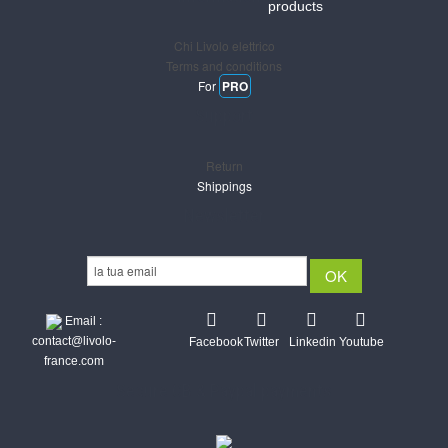
products
Chi Livolo elettrico
Terms and conditions
For
PRO
Support
Return
Shippings
Newsletter
Email :
contact@livolo-
Facebook
Twitter
Linkedin
Youtube
france.com
Secure CB & Paypal payments