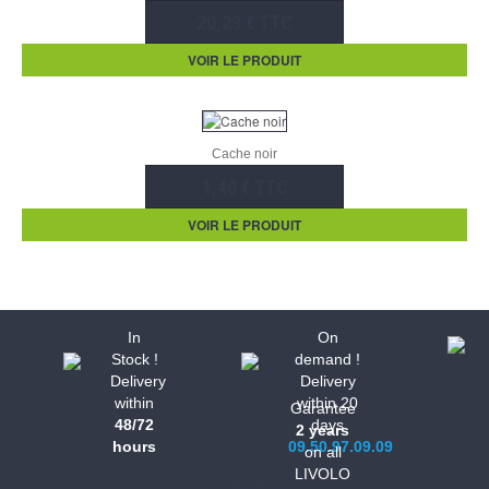
20,23 € TTC
VOIR LE PRODUIT
Cache noir
1,40 € TTC
VOIR LE PRODUIT
In
On
Stock !
demand !
Delivery
Delivery
within
within 20
Garantee
48/72
days
2 years
hours
09.50.97.09.09
on all
LIVOLO
Informations