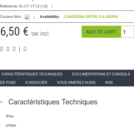
2 modi
Reference:
VL-C7-1T-12 (1/2)
|
preso
Couleur Noir
|
Availability:
CONSEGNA ENTRO 3-4 GIORNI
Spéciales
6,50 €
tax incl.
accessori
|
Pièces
Media
Espace
PRO
CARACTÉRISTIQUES TECHNIQUES
DOCUMENTATIONS ET CONSEILS
DE POSE
A ASSOCIER
VOUS AIMEREZ AUSSI
AVIS
Caractéristiques Techniques
tPiec
prispe