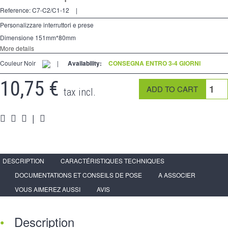
2 modi
Reference:
C7-C2/C1-12
|
preso
Personalizzare interruttori e prese
Dimensione 151mm*80mm
Spéciales
More details
Couleur Noir
accessori
|
Availability:
CONSEGNA ENTRO 3-4 GIORNI
10,75 €
Pièces
tax incl.
Media
|
Programma per rivenditori - LIVOLO Francia Sito Ufficiale di
DESCRIPTION
CARACTÉRISTIQUES TECHNIQUES
DOCUMENTATIONS ET CONSEILS DE POSE
A ASSOCIER
VOUS AIMEREZ AUSSI
AVIS
Description