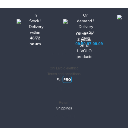
In
On
Stock !
demand !
Delivery
Delivery
within
within 20
Garantee
48/72
days
2 years
hours
09.50.97.09.09
on all
LIVOLO
Informations
products
Chi Livolo elettrico
Terms and conditions
For
PRO
Support
Return
Shippings
Newsletter