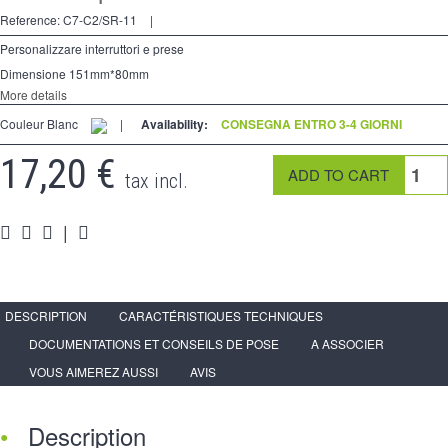
2 modi
Reference:
C7-C2/SR-11
|
preso
Personalizzare interruttori e prese
Dimensione 151mm*80mm
Spéciales
More details
Couleur Blanc
accessori
|
Availability:
CONSEGNA ENTRO 3-4 GIORNI
17,20 €
Pièces
tax incl.
Media
|
Espace
PRO
DESCRIPTION
CARACTÉRISTIQUES TECHNIQUES
DOCUMENTATIONS ET CONSEILS DE POSE
A ASSOCIER
VOUS AIMEREZ AUSSI
AVIS
Description