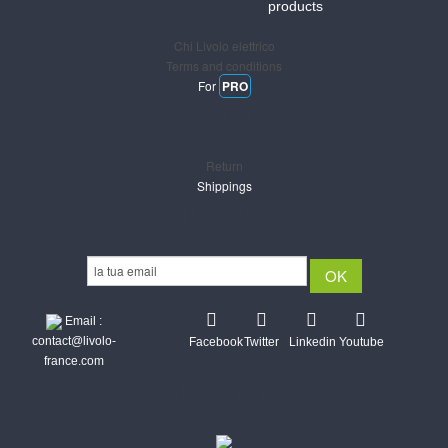
products
Chi Livolo elettrico
Terms and conditions
For
PRO
Support
Return
Shippings
Newsletter
Email :
contact@livolo-
Facebook
Twitter
Linkedin
Youtube
france.com
Secure CB & Paypal payments