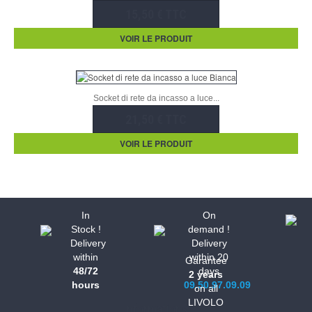
15,50 € TTC
VOIR LE PRODUIT
Socket di rete da incasso a luce...
21,50 € TTC
VOIR LE PRODUIT
In
On
Stock !
demand !
Delivery
Delivery
within
within 20
Garantee
48/72
days
2 years
hours
09.50.97.09.09
on all
LIVOLO
Informations