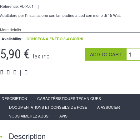
2 modi
Reference:
VL-PJ01
|
preso
Adattatore per l'installazione con lampadine a Led con meno di 15 Watt
Spéciales
More details
Availability:
accessori
CONSEGNA ENTRO 3-4 GIORNI
5,90 €
Pièces
tax incl.
Media
|
Espace
PRO
DESCRIPTION
CARACTÉRISTIQUES TECHNIQUES
DOCUMENTATIONS ET CONSEILS DE POSE
A ASSOCIER
VOUS AIMEREZ AUSSI
AVIS
Description