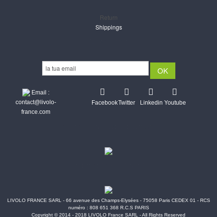
Return
Shippings
Newsletter
Email :
contact@livolo-
Facebook
Twitter
Linkedin
Youtube
france.com
Secure CB & Paypal payments
Shipments Post & Intl
LIVOLO FRANCE SARL - 66 avenue des Champs-Elysées - 75058 Paris CEDEX 01 - RCS
numéro : 808 651 368 R.C.S PARIS
Copyright © 2014 - 2018 LIVOLO France SARL - All Rights Reserved