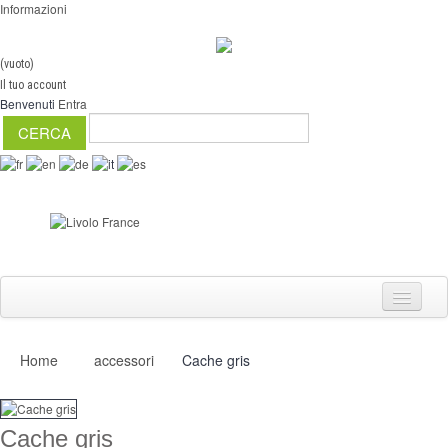
Informazioni
(vuoto)
Il tuo account
Benvenuti
Entra
Home
accessori
Cache gris
Interruttori
Dimmer
Cache gris