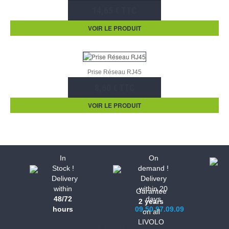
14,65 € TTC
VOIR LE PRODUIT
Prise Réseau RJ45
8,60 € TTC
VOIR LE PRODUIT
In
On
Stock !
demand !
Delivery
Delivery
within
within 20
Garantee
48/72
days
2 years
hours
09.50.97.09.09
on all
LIVOLO
Informations