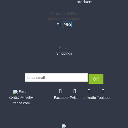
products
Chi Livolo elettrico
Terms and conditions
For
PRO
Support
Return
Shippings
Newsletter
Email :
contact@livolo-
Facebook
Twitter
Linkedin
Youtube
france.com
Secure CB & Paypal payments