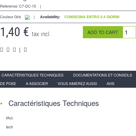
2 modi
Reference:
C7-DC-15
|
preso
Couleur Gris
|
Availability:
CONSEGNA ENTRO 3-4 GIORNI
Spéciales
1,40 €
tax incl.
accessori
|
Pièces
Media
Programma per rivenditori - LIVOLO Francia Sito Ufficiale di
CARACTÉRISTIQUES TECHNIQUES
DOCUMENTATIONS ET CONSEILS
DE POSE
A ASSOCIER
VOUS AIMEREZ AUSSI
AVIS
Caractéristiques Techniques
tAcc
tech