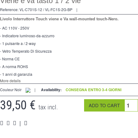
Viene e va tasto 1 / 2 vie
2 modi
Reference:
VL-C701S-12 / VL-FC1S-2G-BP
|
preso
Livolo Interruttore Touch viene e Va wall-mounted touch-Nero.
Spéciales
- AC 110V - 250V
- Indicatore luminoso-da-azzurro
accessori
- 1 pulsante a / 2-way
Pièces
- Vetro Temperato Di Sicurezza
- Norma CE
Media
- A norma ROHS
- 1 anni di garanzia
Programma per rivenditori - LIVOLO Francia Sito Ufficiale di
More details
Couleur Noir
|
Availability:
CONSEGNA ENTRO 3-4 GIORNI
39,50 €
tax incl.
|