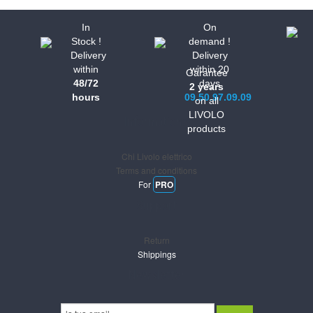
In
On
Stock !
demand !
Delivery
Delivery
within
within 20
Garantee
48/72
days
2 years
hours
09.50.97.09.09
on all
LIVOLO
Informations
products
Chi Livolo elettrico
Terms and conditions
For
PRO
Support
Return
Shippings
Newsletter