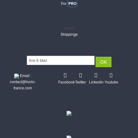
For
PRO
Support
Return
Shippings
Newsletter
Email :
contact@livolo-
Facebook
Twitter
Linkedin
Youtube
france.com
Secure CB & Paypal payments
Shipments Post & Intl