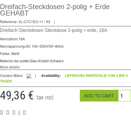
Kreuzschalters
Dreifach-Steckdosen 2-polig + Erde
GEHABT
Steckdose
Reference:
VL-C7C1EU-11 / X3
|
Spéciales
Dreifach-Steckdosen Steckdose 2-polig + erde, 16A
Zubehör
Nennstrom
:
16A
Nennspannung:
AC 100
~
250V/50
~
60Hz
Pièces
Farbe:
Weiß
Medien
Material der platte
:
Glas-Kristall-Schwarz
More details
Espace
PRO
Couleur Blanc
|
Availability:
LIEFERUNG INNERHALB VON 3 BIS 4
TAGEN
49,36 €
tax incl.
|