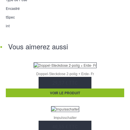
Encastré
tSpec
int
Vous aimerez aussi
Doppel-Steckdose 2-polig + Erde- Fr
29,57 € TTC
VOIR LE PRODUIT
Impulsschalter
40,55 € TTC