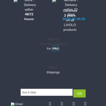
Stock !
demand !
Delivery
Delivery
within
within 20
Garantee
48/72
days
2 years
hours
09.50.97.09.09
on all
LIVOLO
Informations
products
About us
Terms and conditions
For
PRO
Support
Return
Shippings
Newsletter
Email :