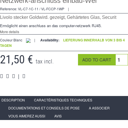
Netzwerk-anschluss einbau-Wei
Kreuzschalters
Reference:
VL-C7-1C-11 / VL-FCCP-1WP
|
Steckdose
Livolo stecker Gold
wird. gezeigt, Gehärtetes Glas, Securit
Spéciales
Ermöglicht einen anschluss an das computer-netzwerk RJ45.
More details
Zubehör
Couleur Blanc
|
Availability:
LIEFERUNG INNERHALB VON 3 BIS 4
TAGEN
Pièces
21,50 €
Medien
tax incl.
Espace
PRO
|
DESCRIPTION
CARACTÉRISTIQUES TECHNIQUES
DOCUMENTATIONS ET CONSEILS DE POSE
A ASSOCIER
VOUS AIMEREZ AUSSI
AVIS