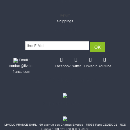
Support
Return
Shippings
Newsletter
Email :
contact@livolo-
Facebook
Twitter
Linkedin
Youtube
france.com
Secure CB & Paypal payments
Shipments Post & Intl
LIVOLO FRANCE SARL - 66 avenue des Champs-Elysées - 75058 Paris CEDEX 01 - RCS
numéro : 808 651 368 R.C.S PARIS