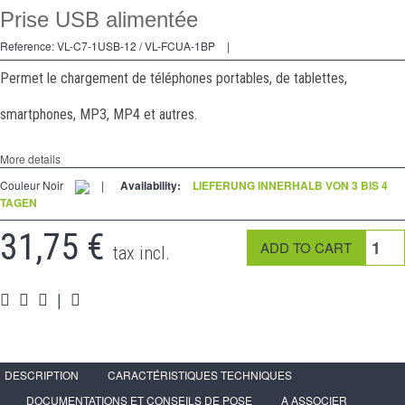
Prise USB alimentée
Kreuzschalters
Reference:
VL-C7-1USB-12 / VL-FCUA-1BP
|
Steckdose
Permet le chargement de téléphones portables, de tablettes,
Spéciales
smartphones, MP3, MP4 et autres.
Zubehör
More details
Pièces
Couleur Noir
|
Availability:
LIEFERUNG INNERHALB VON 3 BIS 4
TAGEN
Medien
31,75 €
Espace
PRO
tax incl.
|
DESCRIPTION
CARACTÉRISTIQUES TECHNIQUES
DOCUMENTATIONS ET CONSEILS DE POSE
A ASSOCIER