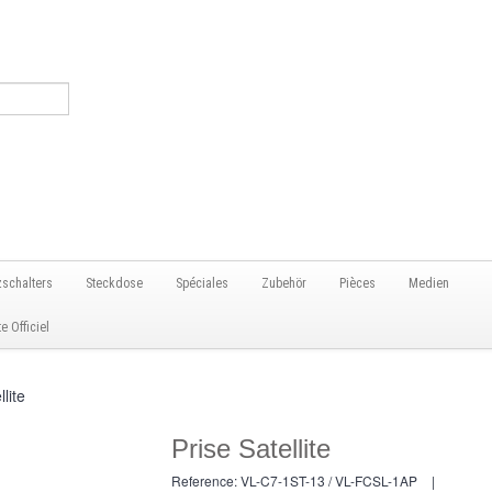
zschalters
Steckdose
Spéciales
Zubehör
Pièces
Medien
 Officiel
llite
Prise Satellite
Reference:
VL-C7-1ST-13 / VL-FCSL-1AP
|