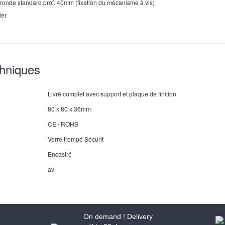
 ronde standard prof. 40mm (fixation du mécanisme à vis)
ler
chniques
Livré complet avec support et plaque de finition
80 x 80 x 36mm
CE / ROHS
Verre trempé Sécurit
Encastré
av
On demand ! Delivery