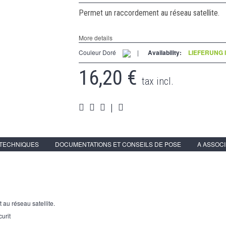
Permet un raccordement au réseau satellite.
More details
Couleur Doré
|
Availability:
LIEFERUNG 
16,20 €
tax incl.
|
 TECHNIQUES
DOCUMENTATIONS ET CONSEILS DE POSE
A ASSOC
 au réseau satellite.
curit