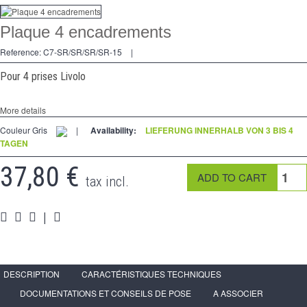
Dimmer
Plaque 4 encadrements
Kreuzschalters
Reference:
C7-SR/SR/SR/SR-15
|
Steckdose
Pour 4 prises Livolo
Spéciales
More details
Zubehör
Couleur Gris
|
Availability:
LIEFERUNG INNERHALB VON 3 BIS 4
TAGEN
Pièces
37,80 €
Medien
tax incl.
Programme Revendeur - LIVOLO France Site Officiel
|
DESCRIPTION
CARACTÉRISTIQUES TECHNIQUES
DOCUMENTATIONS ET CONSEILS DE POSE
A ASSOCIER