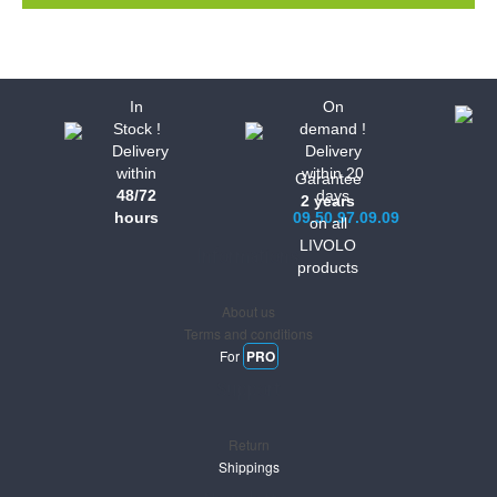
In
On
Stock !
demand !
Delivery
Delivery
within
within 20
Garantee
48/72
days
2 years
hours
09.50.97.09.09
on all
LIVOLO
Informations
products
About us
Terms and conditions
For
PRO
Support
Return
Shippings