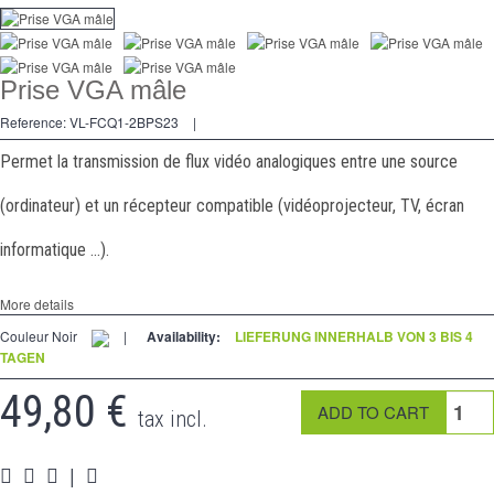
Dimmer
Kreuzschalters
Prise VGA mâle
Steckdose
Reference:
VL-FCQ1-2BPS23
|
Spéciales
Permet la transmission de flux vidéo analogiques entre une source
Zubehör
(ordinateur) et un récepteur compatible (vidéoprojecteur, TV, écran
Pièces
informatique ...).
Medien
More details
Programme Revendeur - LIVOLO France Site Officiel
Couleur Noir
|
Availability:
LIEFERUNG INNERHALB VON 3 BIS 4
TAGEN
49,80 €
tax incl.
|