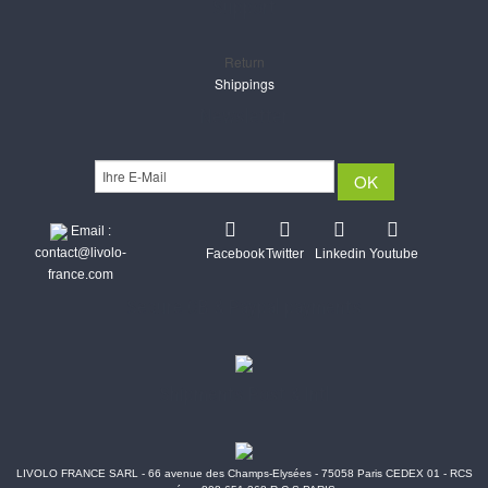
Support
Return
Shippings
Newsletter
Email :
contact@livolo-
Facebook
Twitter
Linkedin
Youtube
france.com
Secure CB & Paypal payments
Shipments Post & Intl
LIVOLO FRANCE SARL - 66 avenue des Champs-Elysées - 75058 Paris CEDEX 01 - RCS