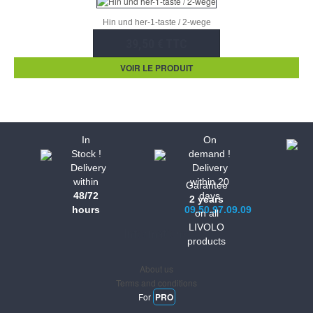
Hin und her-1-taste / 2-wege
39,50 € TTC
VOIR LE PRODUIT
In
On
Stock !
demand !
Delivery
Delivery
within
within 20
Garantee
48/72
days
2 years
hours
09.50.97.09.09
on all
LIVOLO
Informations
products
About us
Terms and conditions
For
PRO